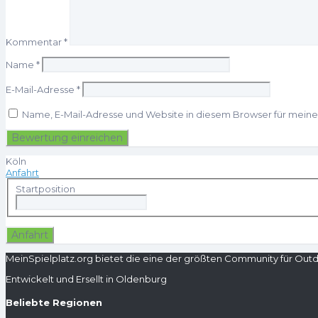
Kommentar
*
Name
*
E-Mail-Adresse
*
Name, E-Mail-Adresse und Website in diesem Browser für mein
Köln
Anfahrt
Startposition
MeinSpielplatz.org bietet die eine der größten Community für Outd
Entwickelt und Ersellt in Oldenburg
Beliebte Regionen