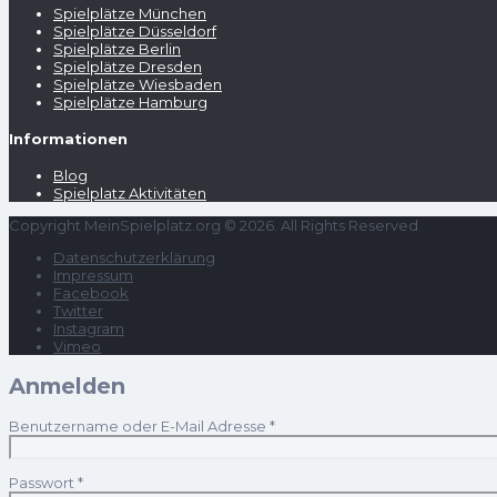
Spielplätze München
Spielplätze Düsseldorf
Spielplätze Berlin
Spielplätze Dresden
Spielplätze Wiesbaden
Spielplätze Hamburg
Informationen
Blog
Spielplatz Aktivitäten
Copyright MeinSpielplatz.org © 2026. All Rights Reserved
Datenschutzerklärung
Impressum
Facebook
Twitter
Instagram
Vimeo
Anmelden
Benutzername oder E-Mail Adresse
*
Passwort
*