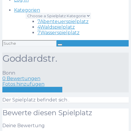
Kategorien
7
Abenteuerspielplatz
4
Waldspielplatz
7
Wasserspielplatz
Suchen
nach:
Goddardstr.
Bonn
0 Bewertungen
Fotos hinzufügen
Eine Rezension schreiben
Der Spielplatz befindet sich .
Bewerte diesen Spielplatz
Deine Bewertung