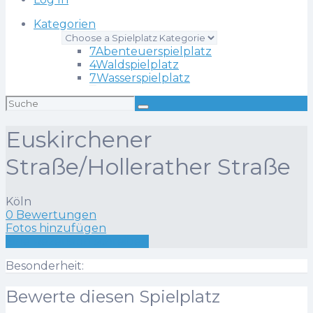
Kategorien
7
Abenteuerspielplatz
4
Waldspielplatz
7
Wasserspielplatz
Suchen
nach:
Euskirchener
Straße/Hollerather Straße
Köln
0 Bewertungen
Fotos hinzufügen
Eine Rezension schreiben
Besonderheit:
Bewerte diesen Spielplatz