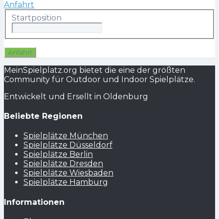
Anfahrt
Startposition
MeinSpielplatz.org bietet die eine der größten
Community für Outdoor und Indoor Spielplätze.
Entwickelt und Ersellt in Oldenburg
Beliebte Regionen
Spielplätze München
Spielplätze Düsseldorf
Spielplätze Berlin
Spielplätze Dresden
Spielplätze Wiesbaden
Spielplätze Hamburg
Informationen