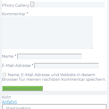
Photo Gallery
Kommentar
*
Name
*
E-Mail-Adresse
*
Name, E-Mail-Adresse und Website in diesem
Browser für meinen nächsten Kommentar speichern.
Köln
Anfahrt
Startposition