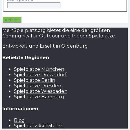
MeinSpielplatz.org bietet die eine der größten
Community für Outdoor und Indoor Spielplätze.
Entwickelt und Ersellt in Oldenburg
Beliebte Regionen
Spielplätze München
Spielplätze Düsseldorf
Spielplätze Berlin
Spielplätze Dresden
Spielplätze Wiesbaden
Spielplätze Hamburg
Informationen
Blog
Spielplatz Aktivitäten