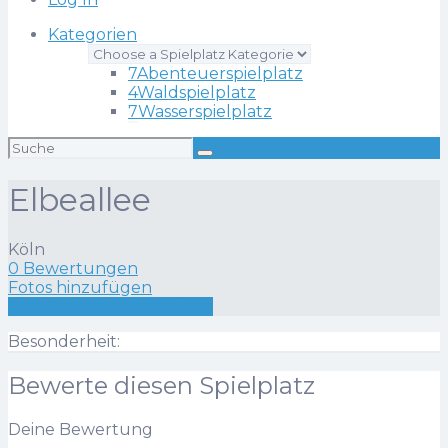
Kategorien
7
Abenteuerspielplatz
4
Waldspielplatz
7
Wasserspielplatz
Suchen
nach:
Elbeallee
Köln
0 Bewertungen
Fotos hinzufügen
Eine Rezension schreiben
Besonderheit:
Bewerte diesen Spielplatz
Deine Bewertung