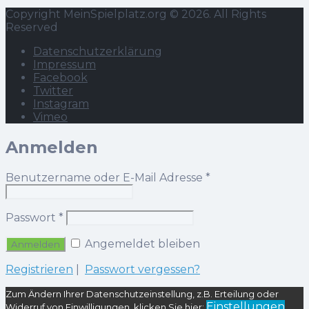
Copyright MeinSpielplatz.org © 2026. All Rights
Reserved
Datenschutzerklärung
Impressum
Facebook
Twitter
Instagram
Vimeo
Anmelden
Benutzername oder E-Mail Adresse
*
Passwort
*
Angemeldet bleiben
Registrieren
|
Passwort vergessen?
Zum Ändern Ihrer Datenschutzeinstellung, z.B. Erteilung oder
Einstellungen
Widerruf von Einwilligungen, klicken Sie hier: