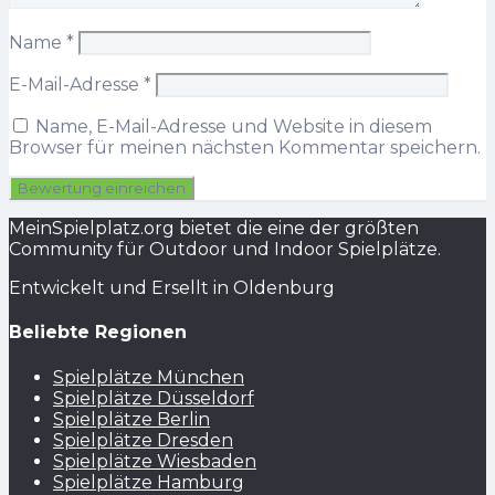
Name
*
E-Mail-Adresse
*
Name, E-Mail-Adresse und Website in diesem
Browser für meinen nächsten Kommentar speichern.
MeinSpielplatz.org bietet die eine der größten
Community für Outdoor und Indoor Spielplätze.
Entwickelt und Ersellt in Oldenburg
Beliebte Regionen
Spielplätze München
Spielplätze Düsseldorf
Spielplätze Berlin
Spielplätze Dresden
Spielplätze Wiesbaden
Spielplätze Hamburg