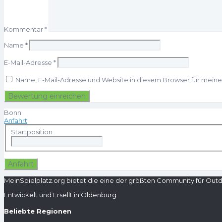
Kommentar
*
Name
*
E-Mail-Adresse
*
Name, E-Mail-Adresse und Website in diesem Browser für mein
Bonn
Anfahrt
Startposition
MeinSpielplatz.org bietet die eine der größten Community für Outd
Entwickelt und Ersellt in Oldenburg
Beliebte Regionen