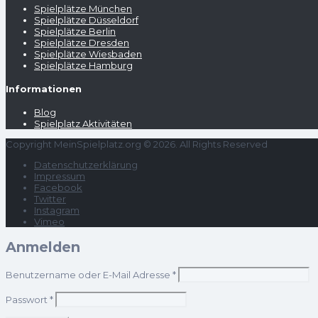
Spielplätze München
Spielplätze Düsseldorf
Spielplätze Berlin
Spielplätze Dresden
Spielplätze Wiesbaden
Spielplätze Hamburg
Informationen
Blog
Spielplatz Aktivitäten
Copyright MeinSpielplatz.org © 2026. All Rights Reserved
Datenschutzerklärung
Impressum
Facebook
Twitter
Instagram
Vimeo
Anmelden
Benutzername oder E-Mail Adresse
*
Passwort
*