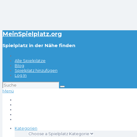
MeinSpielplatz.org
Spielplatz in der Nähe finden
Alle Spielplätze
Blog
Spielplatz hinzufügen
Log In
Suchen
nach:
Menü
Alle Spielplätze
Blog
Spielplatz hinzufügen
Log In
Kategorien