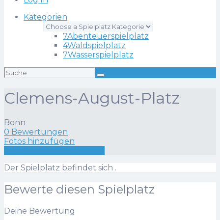
Kategorien
7
Abenteuerspielplatz
4
Waldspielplatz
7
Wasserspielplatz
Suchen
nach:
Clemens-August-Platz
Bonn
0 Bewertungen
Fotos hinzufügen
Eine Rezension schreiben
Der Spielplatz befindet sich .
Bewerte diesen Spielplatz
Deine Bewertung