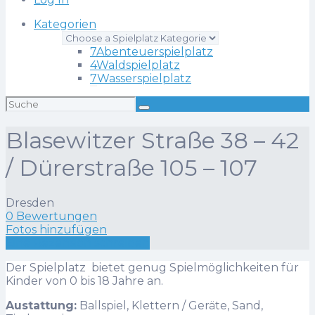
Kategorien
7
Abenteuerspielplatz
4
Waldspielplatz
7
Wasserspielplatz
Suchen
nach:
Blasewitzer Straße 38 – 42
/ Dürerstraße 105 – 107
Dresden
0 Bewertungen
Fotos hinzufügen
Eine Rezension schreiben
Der Spielplatz bietet genug Spielmöglichkeiten für
Kinder von 0 bis 18 Jahre an.
Austattung:
Ballspiel, Klettern / Geräte, Sand,