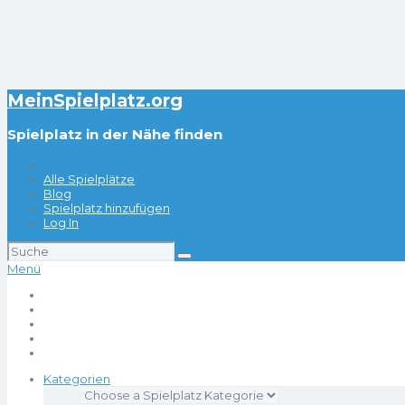
MeinSpielplatz.org
Spielplatz in der Nähe finden
Alle Spielplätze
Blog
Spielplatz hinzufügen
Log In
Suchen
nach:
Menü
Alle Spielplätze
Blog
Spielplatz hinzufügen
Log In
Kategorien