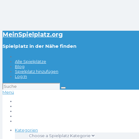
MeinSpielplatz.org
Spielplatz in der Nähe finden
Alle Spielplätze
Blog
Spielplatz hinzufügen
Log In
Suchen
nach:
Menü
Alle Spielplätze
Blog
Spielplatz hinzufügen
Log In
Kategorien