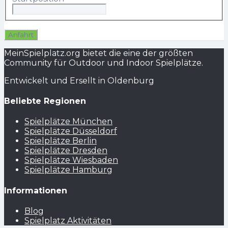
MeinSpielplatz.org bietet die eine der größten
Community für Outdoor und Indoor Spielplätze.
Entwickelt und Ersellt in Oldenburg
Beliebte Regionen
Spielplätze München
Spielplätze Düsseldorf
Spielplätze Berlin
Spielplätze Dresden
Spielplätze Wiesbaden
Spielplätze Hamburg
Informationen
Blog
Spielplatz Aktivitäten