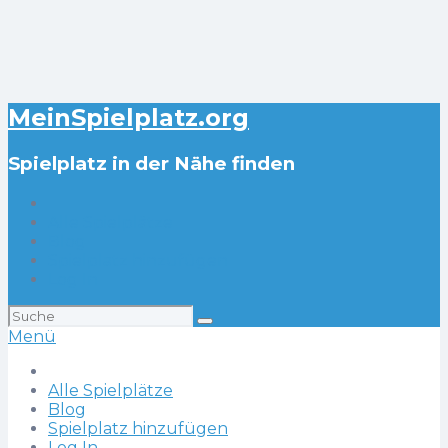
MeinSpielplatz.org
Spielplatz in der Nähe finden
Alle Spielplätze
Blog
Spielplatz hinzufügen
Log In
Suchen
nach:
Menü
Alle Spielplätze
Blog
Spielplatz hinzufügen
Log In