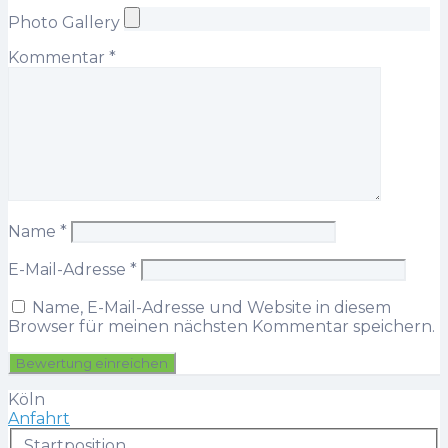
Photo Gallery
Kommentar
*
Name
*
E-Mail-Adresse
*
Name, E-Mail-Adresse und Website in diesem
Browser für meinen nächsten Kommentar speichern.
Köln
Anfahrt
Startposition