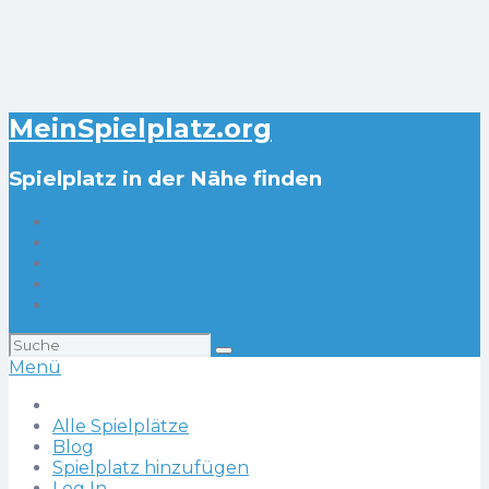
MeinSpielplatz.org
Spielplatz in der Nähe finden
Alle Spielplätze
Blog
Spielplatz hinzufügen
Log In
Suchen
nach:
Menü
Alle Spielplätze
Blog
Spielplatz hinzufügen
Log In