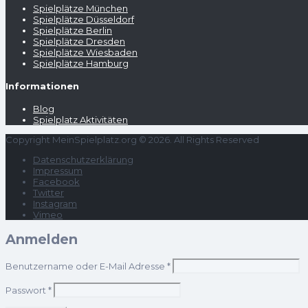
Spielplätze München
Spielplätze Düsseldorf
Spielplätze Berlin
Spielplätze Dresden
Spielplätze Wiesbaden
Spielplätze Hamburg
Informationen
Blog
Spielplatz Aktivitäten
Copyright MeinSpielplatz.org © 2026. All Rights Reserved
Datenschutzerklärung
Impressum
Facebook
Twitter
Instagram
Vimeo
Anmelden
Benutzername oder E-Mail Adresse
*
Passwort
*