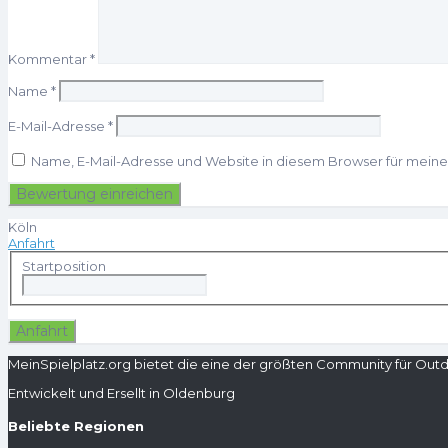
Kommentar
*
Name
*
E-Mail-Adresse
*
Name, E-Mail-Adresse und Website in diesem Browser für mein
Köln
Anfahrt
Startposition
MeinSpielplatz.org bietet die eine der größten Community für Outd
Entwickelt und Ersellt in Oldenburg
Beliebte Regionen