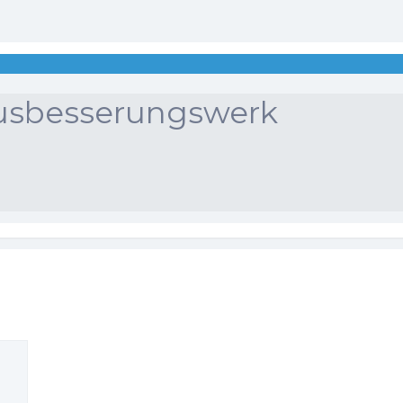
Ausbesserungswerk