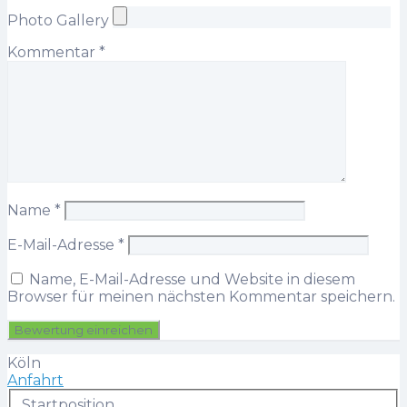
Photo Gallery
Kommentar
*
Name
*
E-Mail-Adresse
*
Name, E-Mail-Adresse und Website in diesem
Browser für meinen nächsten Kommentar speichern.
Köln
Anfahrt
Startposition