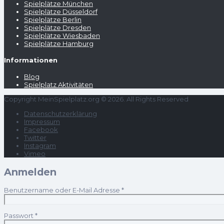
Spielplätze München
Spielplätze Düsseldorf
Spielplätze Berlin
Spielplätze Dresden
Spielplätze Wiesbaden
Spielplätze Hamburg
Informationen
Blog
Spielplatz Aktivitäten
Copyright MeinSpielplatz.org © 2026. All Rights Reserved
Datenschutzerklärung
Impressum
Facebook
Twitter
Instagram
Vimeo
Anmelden
Benutzername oder E-Mail Adresse
*
Passwort
*