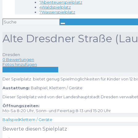
7
Abenteuerspielplatz
4
Waldspielplatz
7
Wasserspielplatz
Suchen
nach:
Alte Dresdner Straße (Laus
Dresden
0 Bewertungen
Fotos hinzufügen
Eine Rezension schreiben
Der Spielplatz bietet genug Spielmöglichkeiten für Kinder von 12 bis
Austattung:
Ballspiel, Klettern / Geräte
Dieser Spielplatz wird von der Landeshauptstadt Dresden verwaltet 
Öffnungszeiten:
Mo-Sa 8-20 Uhr, Sonn- und Feiertag 8-13 und 15-20 Uhr
Ballspiel
Klettern / Geräte
Bewerte diesen Spielplatz