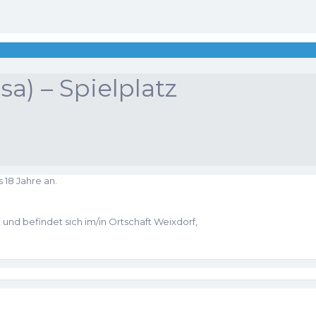
a) – Spielplatz
 18 Jahre an.
und befindet sich im/in Ortschaft Weixdorf,