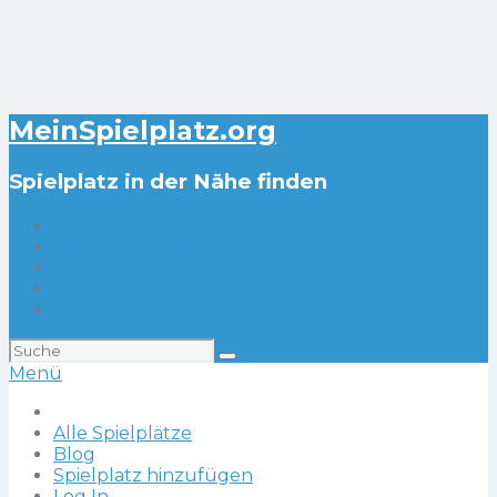
MeinSpielplatz.org
Spielplatz in der Nähe finden
Alle Spielplätze
Blog
Spielplatz hinzufügen
Log In
Suchen
nach:
Menü
Alle Spielplätze
Blog
Spielplatz hinzufügen
Log In